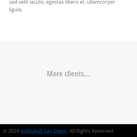
sed velit iaculis, egestas libero et, ullamcorper
ligula.
More clients...
© 2024
Volleyball San Diego
. All Rights Reserved.