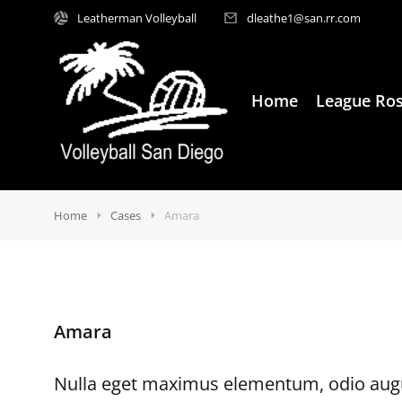
Leatherman Volleyball
dleathe1@san.rr.com
Home
League Ros
Home
Cases
Amara
Amara
Nulla eget maximus elementum, odio augu