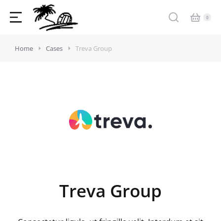
Home
Cases
Treva Group
Treva Group