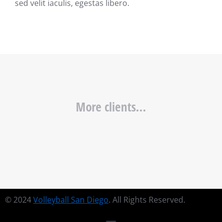
sed velit iaculis, egestas libero.
More clients...
© 2024
Volleyball San Diego
. All Rights Reserved.