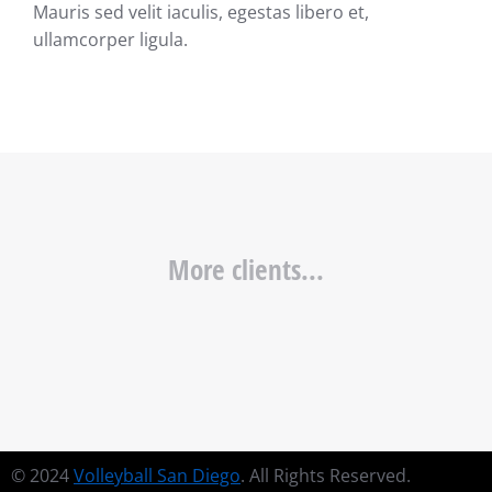
Mauris sed velit iaculis, egestas libero et,
ullamcorper ligula.
More clients...
© 2024
Volleyball San Diego
. All Rights Reserved.