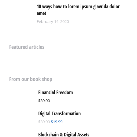
10 ways how to lorem ipsum glavrida dolor
amet
February 14, 2020
Featured articles
From our book shop
Financial Freedom
$
39.90
Digital Transformation
$
39.90
$
19.99
Blockchain & Digital Assets