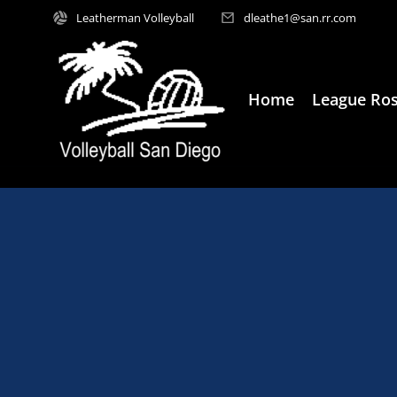
Leatherman Volleyball
dleathe1@san.rr.com
Home
League Ros