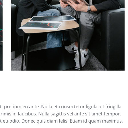
retium eu ante. Nulla et consectetur ligula, ut fringilla
mis in faucibus. Nulla sagittis vel ante sit amet tempor.
et eu odio. Donec quis diam felis. Etiam id quam maximus,