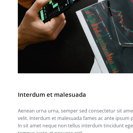
Interdum et malesuada
Aenean urna urna, semper sed consectetur sit amet, p
velit. Interdum et malesuada fames ac ante ipsum pri
In sit amet neque non tellus interdum tincidunt eg
tempus justo at posuere est!