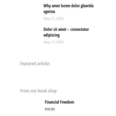
Why amet lorem dolor glavrida
agestas
May 21, 2022
Dolor sit amet – consectetur
adipiscing
May 11, 2022
Featured articles
From our book shop
Financial Freedom
$
39.90