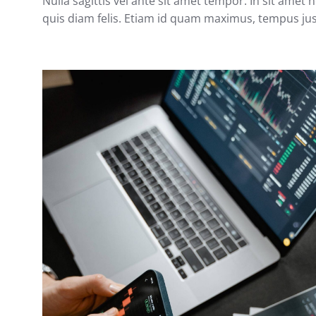
Nulla sagittis vel ante sit amet tempor. In sit ame
quis diam felis. Etiam id quam maximus, tempus jus