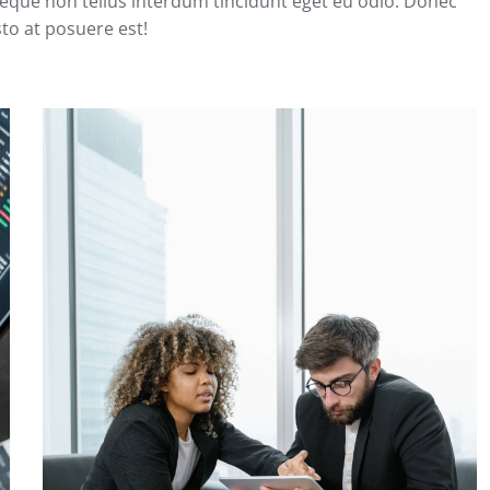
t neque non tellus interdum tincidunt eget eu odio. Donec
to at posuere est!